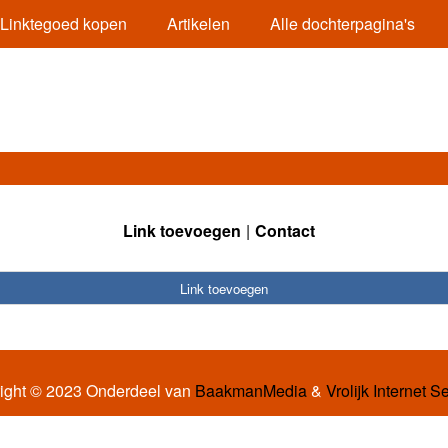
Linktegoed kopen
Artikelen
Alle dochterpagina's
Link toevoegen
Contact
Link toevoegen
ight © 2023 Onderdeel van
BaakmanMedia
&
Vrolijk Internet S